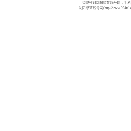
买靓号到沈阳绿芽靓号网，手机
沈阳绿芽靓号网(http://www.024tel.