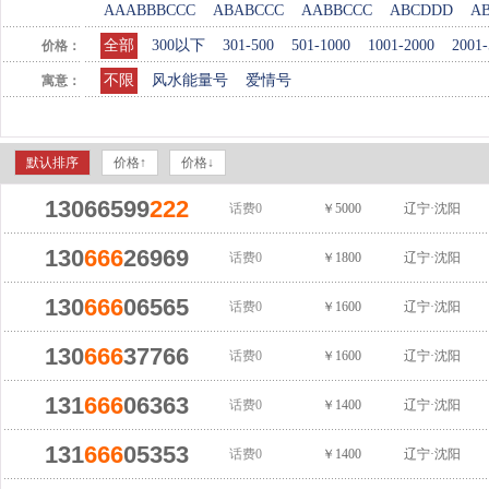
AAABBBCCC
ABABCCC
AABBCCC
ABCDDD
A
全部
300以下
301-500
501-1000
1001-2000
2001-
价格：
不限
风水能量号
爱情号
寓意：
默认排序
价格↑
价格↓
13066599
222
话费0
￥5000
辽宁·沈阳
130
666
26969
话费0
￥1800
辽宁·沈阳
130
666
06565
话费0
￥1600
辽宁·沈阳
130
666
37766
话费0
￥1600
辽宁·沈阳
131
666
06363
话费0
￥1400
辽宁·沈阳
131
666
05353
话费0
￥1400
辽宁·沈阳