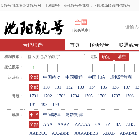
买靓号到沈阳绿芽靓号网，手机靓号、座机靓号全都有，正规移动联通电信靓号
全国
[切换城市]
号码筛选
首页
移动靓号
联通靓号
模糊搜索：
尾数
按位搜索：
全部
中国移动
中国联通
中国电信
虚拟运营商
运营商：
全部
130
131
132
133
134
135
136
137
1
1701
1702
1703
1704
1705
1706
1707
1708
号段：
191
198
199
不限
中间规律
尾数规律
规律：
全部
AAA
AAAA
AAAAA
6A
7A
8A
ABC
AABBCC
AAABBB
AAAABBBB
ABAB
ABABAB