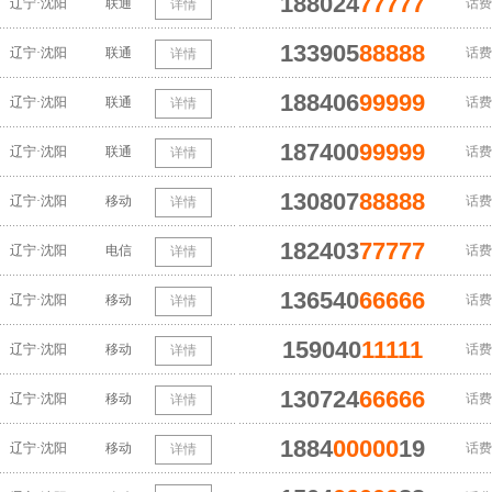
188024
77777
辽宁·沈阳
联通
话费
详情
133905
88888
辽宁·沈阳
联通
话费
详情
188406
99999
辽宁·沈阳
联通
话费
详情
187400
99999
辽宁·沈阳
联通
话费
详情
130807
88888
辽宁·沈阳
移动
话费
详情
182403
77777
辽宁·沈阳
电信
话费
详情
136540
66666
辽宁·沈阳
移动
话费
详情
159040
11111
辽宁·沈阳
移动
话费
详情
130724
66666
辽宁·沈阳
移动
话费
详情
1884
00000
19
辽宁·沈阳
移动
话费
详情