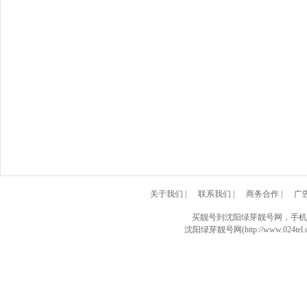
关于我们
|
联系我们
|
商务合作
|
广
买靓号到沈阳绿芽靓号网，手机
沈阳绿芽靓号网(http://www.024tel.