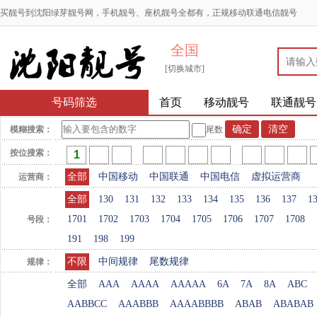
买靓号到沈阳绿芽靓号网，手机靓号、座机靓号全都有，正规移动联通电信靓号
全国
[切换城市]
号码筛选
首页
移动靓号
联通靓号
模糊搜索：
尾数
按位搜索：
全部
中国移动
中国联通
中国电信
虚拟运营商
运营商：
全部
130
131
132
133
134
135
136
137
1
1701
1702
1703
1704
1705
1706
1707
1708
号段：
191
198
199
不限
中间规律
尾数规律
规律：
全部
AAA
AAAA
AAAAA
6A
7A
8A
ABC
AABBCC
AAABBB
AAAABBBB
ABAB
ABABAB