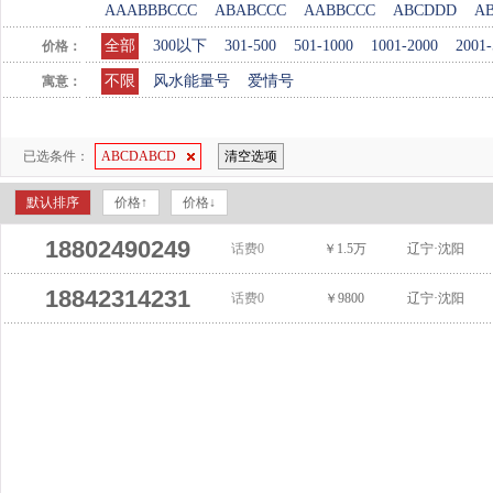
AAABBBCCC
ABABCCC
AABBCCC
ABCDDD
A
全部
300以下
301-500
501-1000
1001-2000
2001-
价格：
不限
风水能量号
爱情号
寓意：
已选条件：
ABCDABCD
清空选项
默认排序
价格↑
价格↓
18802490249
话费0
￥1.5万
辽宁·沈阳
18842314231
话费0
￥9800
辽宁·沈阳