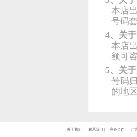
本店
号码
4、关
本店
额可
5、关
号码
的地
关于我们
|
联系我们
|
商务合作
|
广