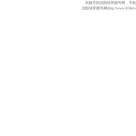
买靓号到沈阳绿芽靓号网，手机
沈阳绿芽靓号网(http://www.024tel.