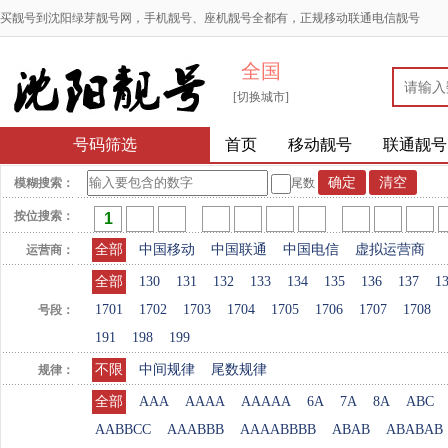
买靓号到沈阳绿芽靓号网，手机靓号、座机靓号全都有，正规移动联通电信靓号
全国
[切换城市]
号码筛选
首页
移动靓号
联通靓号
模糊搜索：
尾数
按位搜索：
全部
中国移动
中国联通
中国电信
虚拟运营商
运营商：
全部
130
131
132
133
134
135
136
137
1
1701
1702
1703
1704
1705
1706
1707
1708
号段：
191
198
199
不限
中间规律
尾数规律
规律：
全部
AAA
AAAA
AAAAA
6A
7A
8A
ABC
AABBCC
AAABBB
AAAABBBB
ABAB
ABABAB