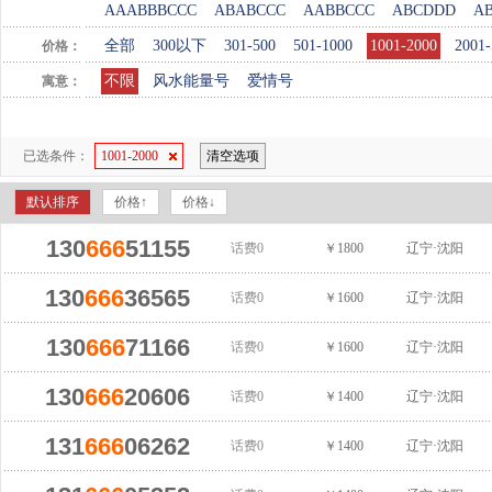
AAABBBCCC
ABABCCC
AABBCCC
ABCDDD
A
全部
300以下
301-500
501-1000
1001-2000
2001-
价格：
不限
风水能量号
爱情号
寓意：
已选条件：
1001-2000
清空选项
默认排序
价格↑
价格↓
130
666
51155
话费0
￥1800
辽宁·沈阳
130
666
36565
话费0
￥1600
辽宁·沈阳
130
666
71166
话费0
￥1600
辽宁·沈阳
130
666
20606
话费0
￥1400
辽宁·沈阳
131
666
06262
话费0
￥1400
辽宁·沈阳