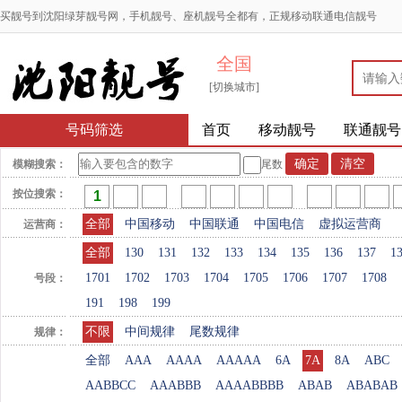
买靓号到沈阳绿芽靓号网，手机靓号、座机靓号全都有，正规移动联通电信靓号
全国
[切换城市]
号码筛选
首页
移动靓号
联通靓号
模糊搜索：
尾数
按位搜索：
全部
中国移动
中国联通
中国电信
虚拟运营商
运营商：
全部
130
131
132
133
134
135
136
137
1
1701
1702
1703
1704
1705
1706
1707
1708
号段：
191
198
199
不限
中间规律
尾数规律
规律：
全部
AAA
AAAA
AAAAA
6A
7A
8A
ABC
AABBCC
AAABBB
AAAABBBB
ABAB
ABABAB