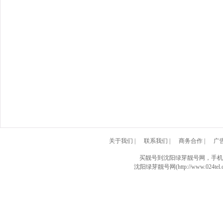
关于我们
|
联系我们
|
商务合作
|
广
买靓号到沈阳绿芽靓号网，手机
沈阳绿芽靓号网(http://www.024tel.