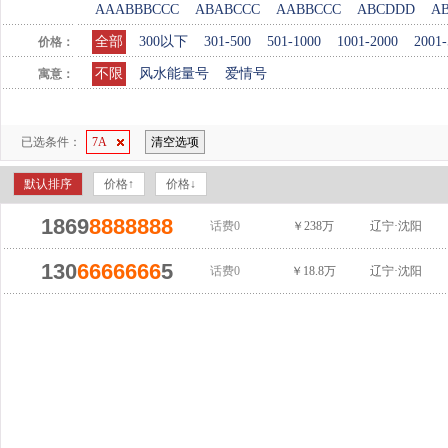
AAABBBCCC
ABABCCC
AABBCCC
ABCDDD
A
全部
300以下
301-500
501-1000
1001-2000
2001-
价格：
不限
风水能量号
爱情号
寓意：
已选条件：
7A
清空选项
默认排序
价格↑
价格↓
1869
8888888
话费0
￥238万
辽宁·沈阳
130
6666666
5
话费0
￥18.8万
辽宁·沈阳