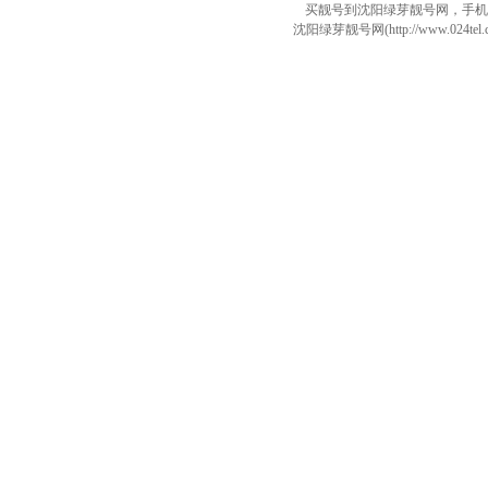
买靓号到沈阳绿芽靓号网，手机
沈阳绿芽靓号网(http://www.024tel.