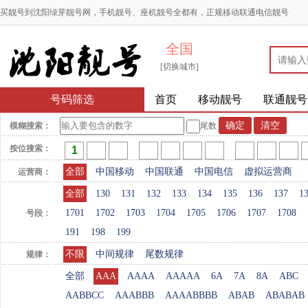
买靓号到沈阳绿芽靓号网，手机靓号、座机靓号全都有，正规移动联通电信靓号
全国
[切换城市]
号码筛选
首页
移动靓号
联通靓号
模糊搜索：
尾数
按位搜索：
全部
中国移动
中国联通
中国电信
虚拟运营商
运营商：
全部
130
131
132
133
134
135
136
137
1
1701
1702
1703
1704
1705
1706
1707
1708
号段：
191
198
199
不限
中间规律
尾数规律
规律：
全部
AAA
AAAA
AAAAA
6A
7A
8A
ABC
AABBCC
AAABBB
AAAABBBB
ABAB
ABABAB