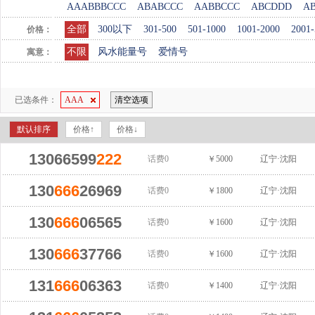
AAABBBCCC
ABABCCC
AABBCCC
ABCDDD
A
全部
300以下
301-500
501-1000
1001-2000
2001-
价格：
不限
风水能量号
爱情号
寓意：
已选条件：
AAA
清空选项
默认排序
价格↑
价格↓
13066599
222
话费0
￥5000
辽宁·沈阳
130
666
26969
话费0
￥1800
辽宁·沈阳
130
666
06565
话费0
￥1600
辽宁·沈阳
130
666
37766
话费0
￥1600
辽宁·沈阳
131
666
06363
话费0
￥1400
辽宁·沈阳