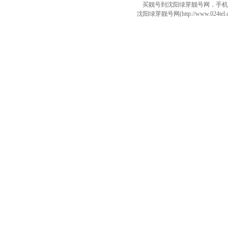
买靓号到沈阳绿芽靓号网，手机
沈阳绿芽靓号网(http://www.024tel.