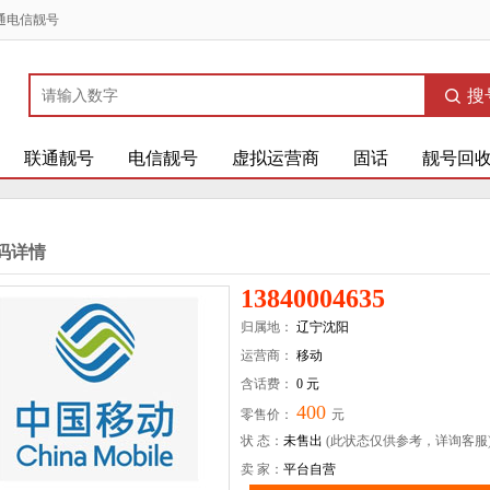
通电信靓号
搜
联通靓号
电信靓号
虚拟运营商
固话
靓号回
码详情
13840004635
归属地：
辽宁沈阳
运营商：
移动
含话费：
0 元
400
零售价：
元
状 态：
未售出
(此状态仅供参考，详询客服
卖 家：
平台自营