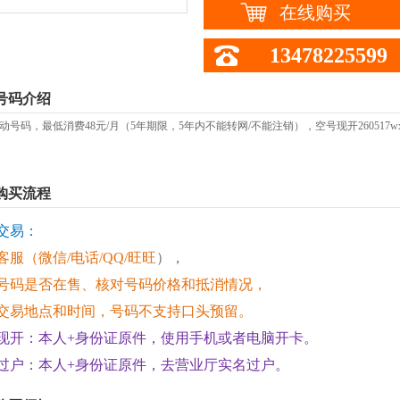
在线购买
13478225599
号码介绍
动号码，最低消费48元/月（5年期限，5年内不能转网/不能注销），空号现开260517wx
购买流程
交易：
客服（
微信/电话/QQ/旺旺
），
号码是否在售、核对号码价格和抵消情况，
交易地点和时间，号码不支持口头预留。
现开：本人+身份证原件，使用手机或者电脑开卡。
过户：本人+身份证原件，去营业厅实名过户。