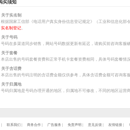
购买须知
、关于实名制
根据国家工信部《电话用户真实身份信息登记规定》（工业和信息化部令
实名制登记
。
、关于号码
号码在多渠道同步销售，网站号码数据更新有延迟，请购买前咨询客服
、关于套餐
本店出售的号码套餐资费和正常手机卡套餐资费相同，具体号码套餐情
、关于含话费
本店出售的号码注明的含话费金额仅供参考，具体含话费金额可咨询客
、关于归属地
号码归属地是号码办理开通的地区，归属地不可修改，不同的地区运营
们
|
联系我们
|
商务合作
|
广告服务
|
免责声明
|
意见反馈
|
友情链接
|