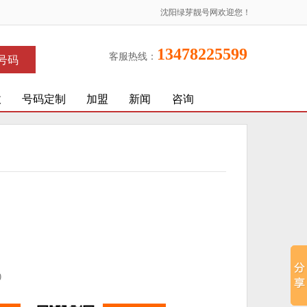
沈阳绿芽靓号网欢迎您！
13478225599
客服热线：
号码
收
号码定制
加盟
新闻
咨询
)