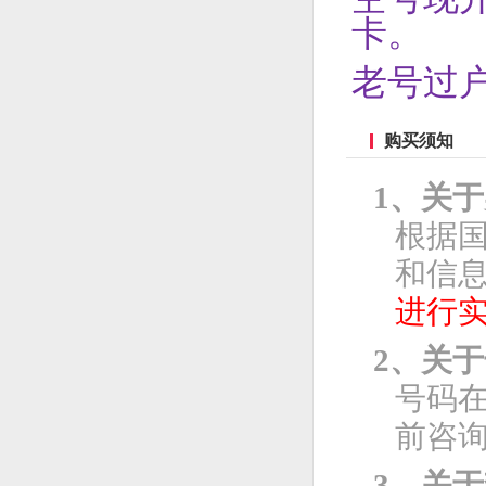
卡。
老号过
购买须知
1、关
根据
和信息
进行
2、关
号码
前咨
3、关