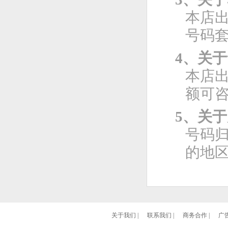
本店
号码
4、关
本店
额可
5、关
号码
的地
关于我们
|
联系我们
|
商务合作
|
广