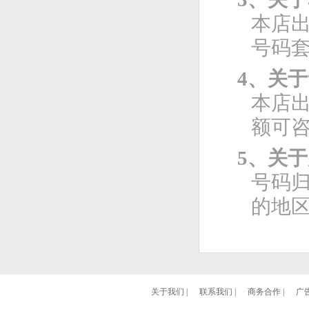
本店
号码
4、关
本店
额可
5、关
号码
的地
关于我们
|
联系我们
|
商务合作
|
广