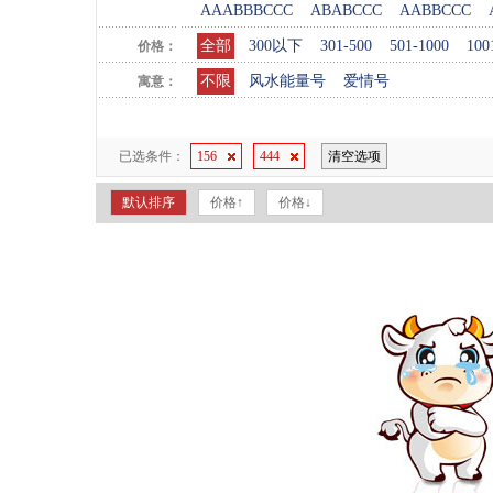
AAABBBCCC
ABABCCC
AABBCCC
全部
300以下
301-500
501-1000
100
价格：
不限
风水能量号
爱情号
寓意：
已选条件：
156
444
清空选项
默认排序
价格↑
价格↓