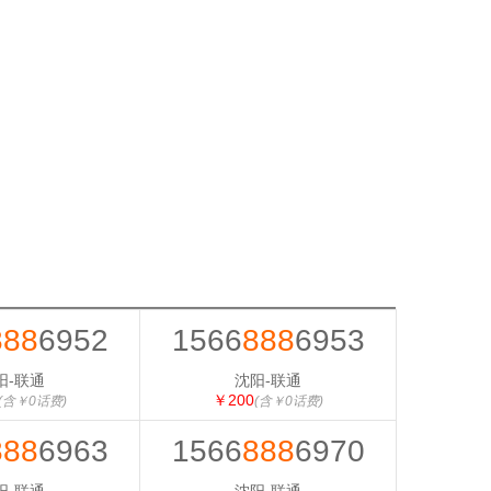
888
6952
1566
888
6953
阳-联通
沈阳-联通
￥200
(含￥0话费)
(含￥0话费)
888
6963
1566
888
6970