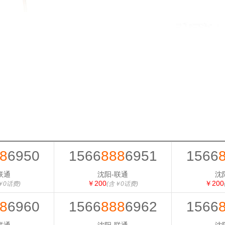
8
6950
1566
888
6951
1566
联通
沈阳-联通
沈
￥200
￥200
￥0话费)
(含￥0话费)
8
6960
1566
888
6962
1566