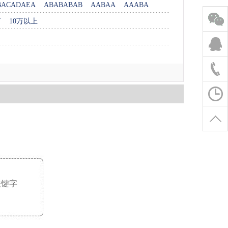
BACADAEA
ABABABAB
AABAA
AAABA
万
10万以上
关键字