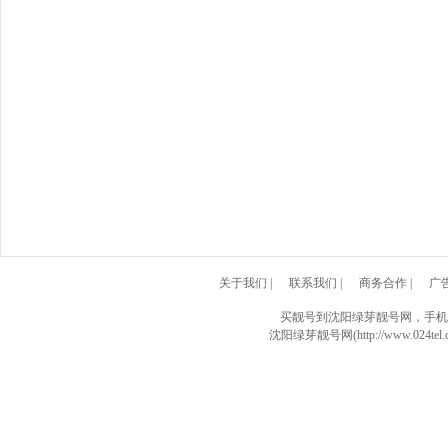
关于我们
|
联系我们
|
商务合作
|
广
买靓号到沈阳绿芽靓号网，手机
沈阳绿芽靓号网(http://www.024tel.