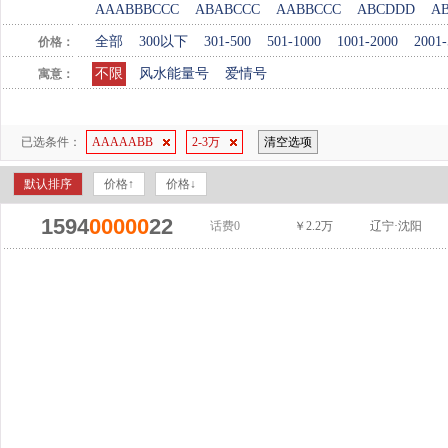
AAABBBCCC
ABABCCC
AABBCCC
ABCDDD
A
全部
300以下
301-500
501-1000
1001-2000
2001-
价格：
不限
风水能量号
爱情号
寓意：
已选条件：
AAAAABB
2-3万
清空选项
默认排序
价格↑
价格↓
1594
00000
22
话费0
￥2.2万
辽宁·沈阳