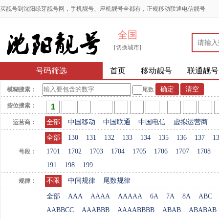
买靓号到沈阳绿芽靓号网，手机靓号、座机靓号全都有，正规移动联通电信靓号
全国
[切换城市]
号码筛选
首页
移动靓号
联通靓号
模糊搜索：
尾数
按位搜索：
全部
中国移动
中国联通
中国电信
虚拟运营商
运营商：
全部
130
131
132
133
134
135
136
137
1
1701
1702
1703
1704
1705
1706
1707
1708
号段：
191
198
199
不限
中间规律
尾数规律
规律：
全部
AAA
AAAA
AAAAA
6A
7A
8A
ABC
AABBCC
AAABBB
AAAABBBB
ABAB
ABABAB