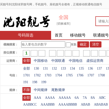
买靓号到沈阳绿芽靓号网，手机靓号、座机靓号全都有，正规移动联通电信靓号
全国
[切换城市]
号码筛选
首页
移动靓号
联通靓号
模糊搜索：
尾数
按位搜索：
全部
中国移动
中国联通
中国电信
虚拟运营商
运营商：
全部
130
131
132
133
134
135
136
137
1
1701
1702
1703
1704
1705
1706
1707
1708
号段：
191
198
199
不限
中间规律
尾数规律
规律：
全部
AAA
AAAA
AAAAA
6A
7A
8A
ABC
AABBCC
AAABBB
AAAABBBB
ABAB
ABABAB