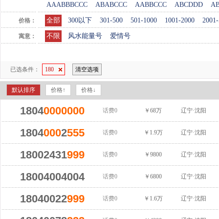
AAABBBCCC
ABABCCC
AABBCCC
ABCDDD
A
全部
300以下
301-500
501-1000
1001-2000
2001-
价格：
不限
风水能量号
爱情号
寓意：
已选条件：
180
清空选项
默认排序
价格↑
价格↓
1804
0000000
话费0
￥68万
辽宁·沈阳
1804
000
2
555
话费0
￥1.9万
辽宁·沈阳
18002431
999
话费0
￥9800
辽宁·沈阳
18004004004
话费0
￥6800
辽宁·沈阳
18040022
999
话费0
￥1.6万
辽宁·沈阳