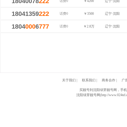
18040078
222
话费0
￥4200
辽宁·沈阳
18041359
222
话费0
￥3500
辽宁·沈阳
1804
000
6
777
话费0
￥2.8万
辽宁·沈阳
关于我们
|
联系我们
|
商务合作
|
广
买靓号到沈阳绿芽靓号网，手机
沈阳绿芽靓号网(http://www.024tel.