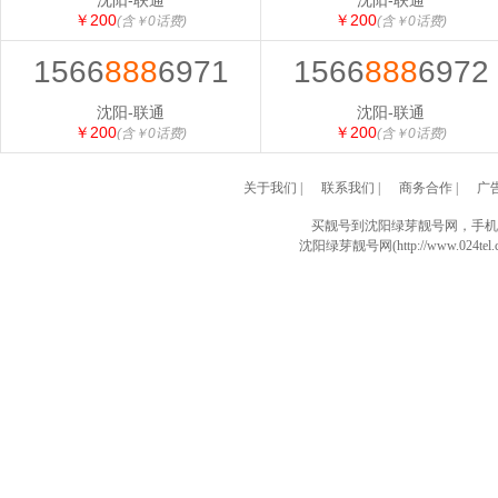
沈阳-联通
沈阳-联通
￥200
￥200
(含￥0话费)
(含￥0话费)
1566
888
6971
1566
888
6972
沈阳-联通
沈阳-联通
￥200
￥200
(含￥0话费)
(含￥0话费)
关于我们
|
联系我们
|
商务合作
|
广
买靓号到沈阳绿芽靓号网，手机
沈阳绿芽靓号网(http://www.024tel.