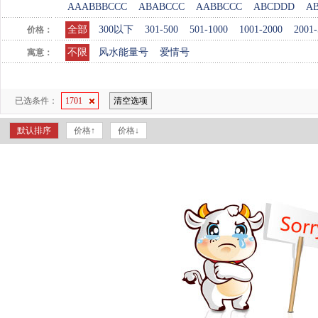
AAABBBCCC
ABABCCC
AABBCCC
ABCDDD
A
全部
300以下
301-500
501-1000
1001-2000
2001-
价格：
不限
风水能量号
爱情号
寓意：
已选条件：
1701
清空选项
默认排序
价格↑
价格↓