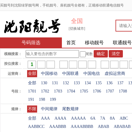
买靓号到沈阳绿芽靓号网，手机靓号、座机靓号全都有，正规移动联通电信靓号
全国
[切换城市]
号码筛选
首页
移动靓号
联通靓号
模糊搜索：
尾数
按位搜索：
全部
中国移动
中国联通
中国电信
虚拟运营商
运营商：
全部
130
131
132
133
134
135
136
137
1
1701
1702
1703
1704
1705
1706
1707
1708
号段：
191
198
199
不限
中间规律
尾数规律
规律：
全部
AAA
AAAA
AAAAA
6A
7A
8A
ABC
AABBCC
AAABBB
AAAABBBB
ABAB
ABABAB