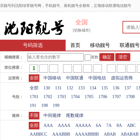
买靓号到沈阳绿芽靓号网，手机靓号、座机靓号全都有，正规移动联通电信靓号
全国
[切换城市]
号码筛选
首页
移动靓号
联通靓号
模糊搜索：
尾数
按位搜索：
全部
中国移动
中国联通
中国电信
虚拟运营商
运营商：
全部
130
131
132
133
134
135
136
137
1
1701
1702
1703
1704
1705
1706
1707
1708
号段：
191
198
199
不限
中间规律
尾数规律
规律：
全部
AAA
AAAA
AAAAA
6A
7A
8A
ABC
AABBCC
AAABBB
AAAABBBB
ABAB
ABABAB