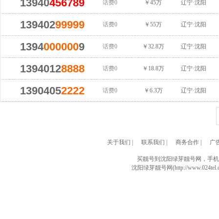
13940
456789
话费0
￥45万
辽宁·沈阳
139402
99999
话费0
￥55万
辽宁·沈阳
1394
000000
9
话费0
￥32.8万
辽宁·沈阳
1394012
8888
话费0
￥18.8万
辽宁·沈阳
1390405
2222
话费0
￥6.3万
辽宁·沈阳
关于我们
|
联系我们
|
商务合作
|
广
买靓号到沈阳绿芽靓号网，手机
沈阳绿芽靓号网(http://www.024tel.