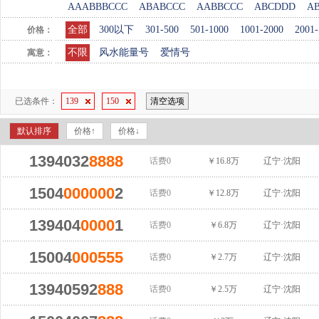
AAABBBCCC
ABABCCC
AABBCCC
ABCDDD
A
全部
300以下
301-500
501-1000
1001-2000
2001-
价格：
不限
风水能量号
爱情号
寓意：
已选条件：
139
150
清空选项
默认排序
价格↑
价格↓
1394032
8888
话费0
￥16.8万
辽宁·沈阳
1504
000000
2
话费0
￥12.8万
辽宁·沈阳
139404
0000
1
话费0
￥6.8万
辽宁·沈阳
15004
000
555
话费0
￥2.7万
辽宁·沈阳
13940592
888
话费0
￥2.5万
辽宁·沈阳